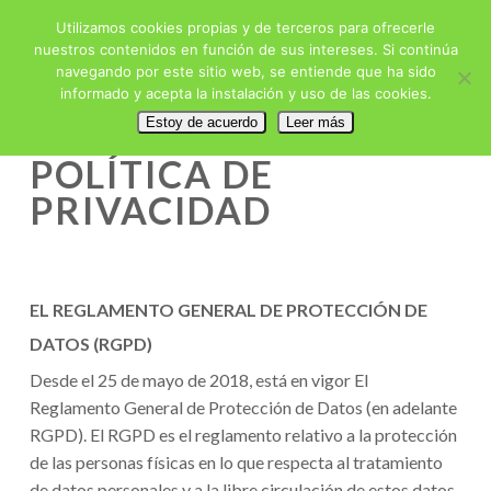
Skip
Menu
Utilizamos cookies propias y de terceros para ofrecerle
to
nuestros contenidos en función de sus intereses. Si continúa
main
Close
navegando por este sitio web, se entiende que ha sido
content
informado y acepta la instalación y uso de las cookies.
Menu
Estoy de acuerdo
Leer más
POLÍTICA DE
PRIVACIDAD
EL REGLAMENTO GENERAL DE PROTECCIÓN DE
DATOS (RGPD)
Desde el 25 de mayo de 2018, está en vigor El
Reglamento General de Protección de Datos (en adelante
RGPD). El RGPD es el reglamento relativo a la protección
de las personas físicas en lo que respecta al tratamiento
de datos personales y a la libre circulación de estos datos.