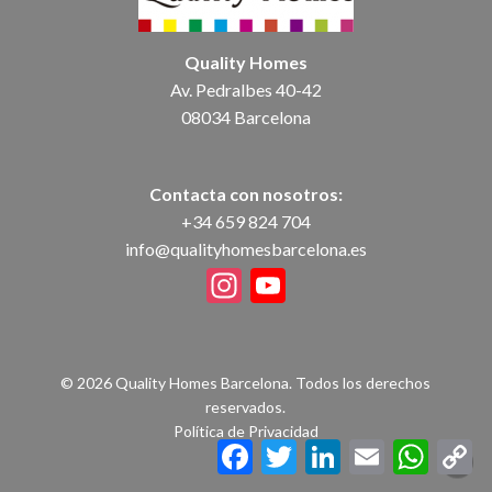
Quality Homes
Av. Pedralbes 40-42
08034 Barcelona
Contacta con nosotros:
+34 659 824 704
info@qualityhomesbarcelona.es
Instagram
YouTube
Channel
© 2026 Quality Homes Barcelona. Todos los derechos
reservados.
Política de Privacidad
Facebook
Twitter
LinkedIn
Email
WhatsA
C
Li