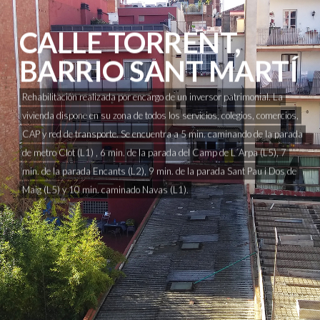
CALLE TORRENT,
BARRIO SANT MARTÍ
Rehabilitación realizada por encargo de un inversor patrimonial. La
vivienda dispone en su zona de todos los servicios, colegios, comercios,
CAP y red de transporte. Se encuentra a 5 min. caminando de la parada
de metro Clot (L1) , 6 min. de la parada del Camp de L´Arpa (L5), 7
min. de la parada Encants (L2), 9 min. de la parada Sant Pau i Dos de
Maig (L5) y 10 min. caminado Navas (L1).